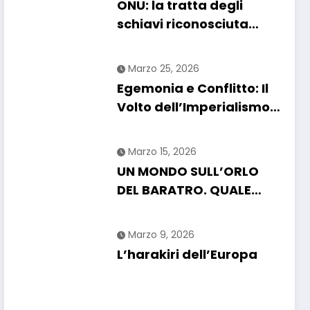
ONU: la tratta degli
chiarire
schiavi riconosciuta
come “crimine più grave
contro l’umanità”. Si
Marzo 25, 2026
riapre il dossier
Egemonia e Conflitto: Il
riparazioni
Volto dell’Imperialismo
USA nel 2026
Marzo 15, 2026
UN MONDO SULL’ORLO
DEL BARATRO. QUALE
FUTURO PER L’UMANITA?
Marzo 9, 2026
L’harakiri dell’Europa