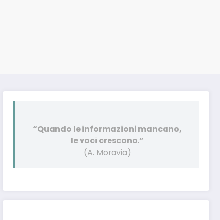
“Quando le informazioni mancano,
le voci crescono.”
(A. Moravia)
Post pubblicati anche su: