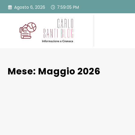
Vai
Agosto 6, 2026
7:59:06 PM
al
contenuto
Mese: Maggio 2026