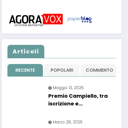
Articoli
RECENTE
POPOLARI
COMMENTO
Maggio 13, 2026
Premio Campiello, tra
iscrizione e
“segnalazione”: un
regolamento che
Marzo 28, 2026
confonde più che