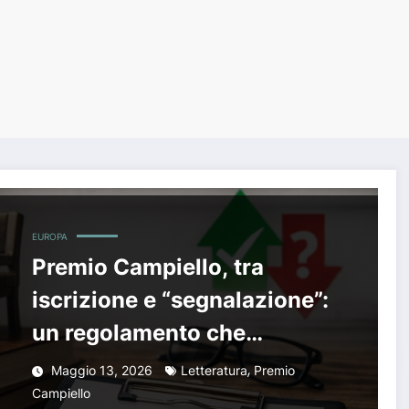
EUROPA
Premio Campiello, tra
iscrizione e “segnalazione”:
un regolamento che
confonde più che chiarire
,
Maggio 13, 2026
Letteratura
Premio
Campiello