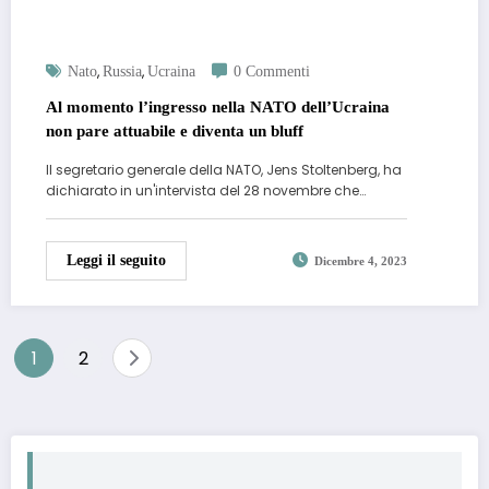
,
,
Nato
Russia
Ucraina
0 Commenti
Al momento l’ingresso nella NATO dell’Ucraina
non pare attuabile e diventa un bluff
Il segretario generale della NATO, Jens Stoltenberg, ha
dichiarato in un'intervista del 28 novembre che…
Leggi il seguito
Dicembre 4, 2023
Paginazione
1
2
degli
articoli