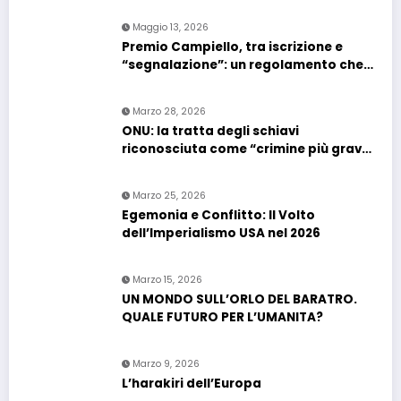
Maggio 13, 2026
Premio Campiello, tra iscrizione e
“segnalazione”: un regolamento che
confonde più che chiarire
Marzo 28, 2026
ONU: la tratta degli schiavi
riconosciuta come “crimine più grave
contro l’umanità”. Si riapre il dossier
riparazioni
Marzo 25, 2026
Egemonia e Conflitto: Il Volto
dell’Imperialismo USA nel 2026
Marzo 15, 2026
UN MONDO SULL’ORLO DEL BARATRO.
QUALE FUTURO PER L’UMANITA?
Marzo 9, 2026
L’harakiri dell’Europa