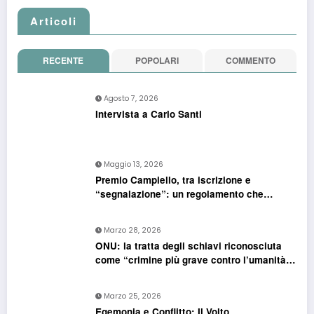
Articoli
RECENTE
POPOLARI
COMMENTO
Agosto 7, 2026
Intervista a Carlo Santi
Maggio 13, 2026
Premio Campiello, tra iscrizione e
“segnalazione”: un regolamento che
confonde più che chiarire
Marzo 28, 2026
ONU: la tratta degli schiavi riconosciuta
come “crimine più grave contro l’umanità”.
Si riapre il dossier riparazioni
Marzo 25, 2026
Egemonia e Conflitto: Il Volto