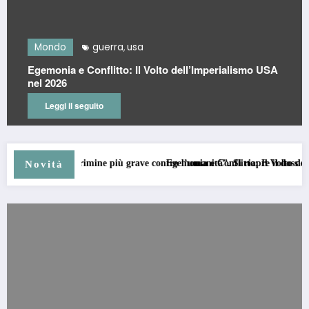
Mondo
guerra
usa
,
Egemonia e Conflitto: Il Volto dell’Imperialismo USA
nel 2026
Leggi il seguito
come “crimine più grave contro l’umanità”. Si riapre il dossier riparazioni
Egemonia e Conflitto: Il Volto dell’Imperiali
Novità