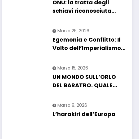
ONU: la tratta degli
chiarire
schiavi riconosciuta
come “crimine più grave
contro l’umanità”. Si
Marzo 25, 2026
riapre il dossier
Egemonia e Conflitto: Il
riparazioni
Volto dell’Imperialismo
USA nel 2026
Marzo 15, 2026
UN MONDO SULL’ORLO
DEL BARATRO. QUALE
FUTURO PER L’UMANITA?
Marzo 9, 2026
L’harakiri dell’Europa