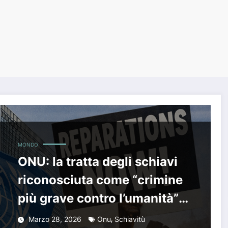
MONDO
ONU: la tratta degli schiavi
riconosciuta come “crimine
più grave contro l’umanità”.
Si riapre il dossier
,
Marzo 28, 2026
Onu
Schiavitù