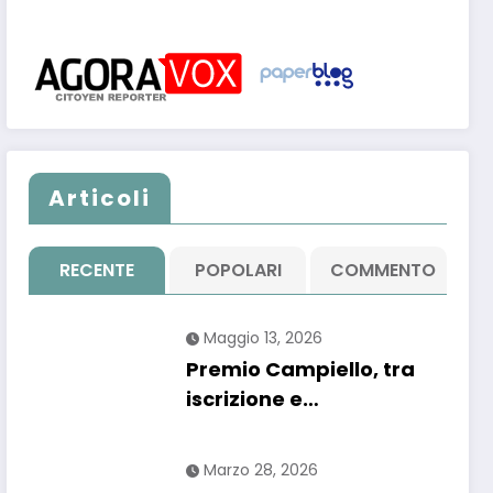
Articoli
RECENTE
POPOLARI
COMMENTO
Maggio 13, 2026
Premio Campiello, tra
iscrizione e
“segnalazione”: un
regolamento che
Marzo 28, 2026
confonde più che