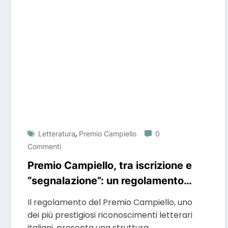
,
Letteratura
Premio Campiello
0
Commenti
Premio Campiello, tra iscrizione e
“segnalazione”: un regolamento
che confonde più che chiarire
Il regolamento del Premio Campiello, uno
dei più prestigiosi riconoscimenti letterari
italiani, presenta una struttura…