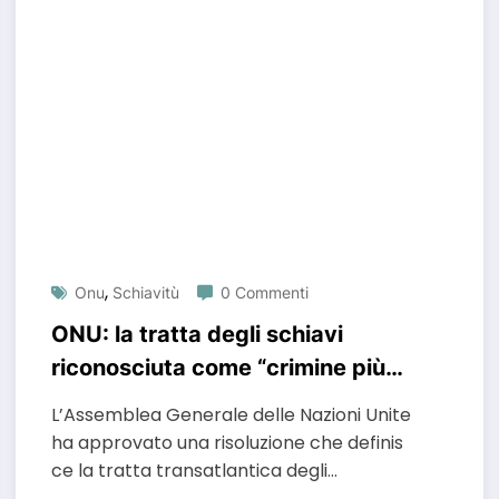
,
Onu
Schiavitù
0 Commenti
ONU: la tratta degli schiavi
riconosciuta come “crimine più
grave contro l’umanità”. Si riapre
L’Assemblea Generale delle Nazioni Unite
il dossier riparazioni
ha approvato una risoluzione che definis
ce la tratta transatlantica degli…