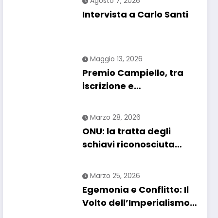
Agosto 7, 2026
Intervista a Carlo Santi
Maggio 13, 2026
Premio Campiello, tra
iscrizione e
“segnalazione”: un
regolamento che
Marzo 28, 2026
confonde più che
ONU: la tratta degli
chiarire
schiavi riconosciuta
come “crimine più grave
contro l’umanità”. Si
Marzo 25, 2026
riapre il dossier
Egemonia e Conflitto: Il
riparazioni
Volto dell’Imperialismo
USA nel 2026