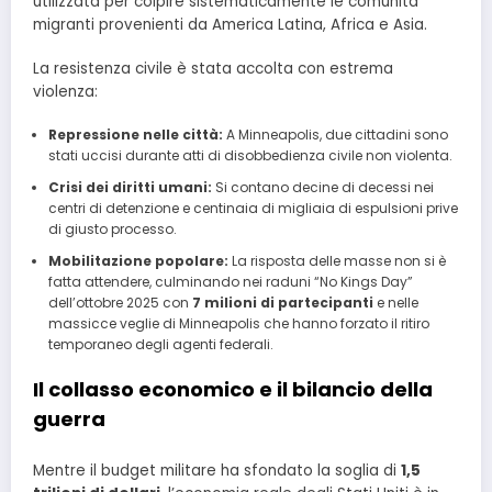
utilizzata per colpire sistematicamente le comunità
migranti provenienti da America Latina, Africa e Asia.
La resistenza civile è stata accolta con estrema
violenza:
Repressione nelle città:
A Minneapolis, due cittadini sono
stati uccisi durante atti di disobbedienza civile non violenta.
Crisi dei diritti umani:
Si contano decine di decessi nei
centri di detenzione e centinaia di migliaia di espulsioni prive
di giusto processo.
Mobilitazione popolare:
La risposta delle masse non si è
fatta attendere, culminando nei raduni “No Kings Day”
dell’ottobre 2025 con
7 milioni di partecipanti
e nelle
massicce veglie di Minneapolis che hanno forzato il ritiro
temporaneo degli agenti federali.
Il collasso economico e il bilancio della
guerra
Mentre il budget militare ha sfondato la soglia di
1,5