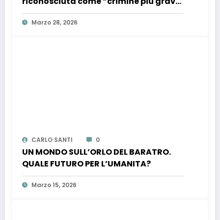
riconosciuta come “crimine più grave
contro l’umanità”. Si riapre il dossier
Marzo 28, 2026
riparazioni
CARLO SANTI
0
UN MONDO SULL’ORLO DEL BARATRO.
QUALE FUTURO PER L’UMANITA?
Marzo 15, 2026