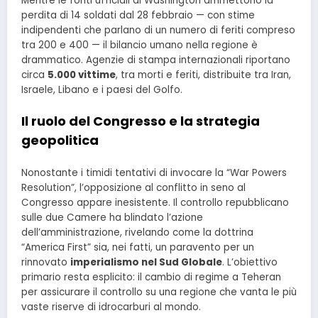
Mentre le fonti ufficiali di Washington ammettono la
perdita di 14 soldati dal 28 febbraio — con stime
indipendenti che parlano di un numero di feriti compreso
tra 200 e 400 — il bilancio umano nella regione è
drammatico. Agenzie di stampa internazionali riportano
circa
5.000 vittime
, tra morti e feriti, distribuite tra Iran,
Israele, Libano e i paesi del Golfo.
Il ruolo del Congresso e la strategia
geopolitica
Nonostante i timidi tentativi di invocare la “War Powers
Resolution”, l’opposizione al conflitto in seno al
Congresso appare inesistente. Il controllo repubblicano
sulle due Camere ha blindato l’azione
dell’amministrazione, rivelando come la dottrina
“America First” sia, nei fatti, un paravento per un
rinnovato
imperialismo nel Sud Globale
. L’obiettivo
primario resta esplicito: il cambio di regime a Teheran
per assicurare il controllo su una regione che vanta le più
vaste riserve di idrocarburi al mondo.