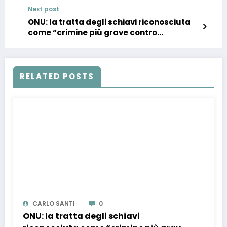
Next post
ONU: la tratta degli schiavi riconosciuta
come “crimine più grave contro
l’umanità”. Si riapre il dossier riparazioni
RELATED POSTS
CARLO SANTI
0
ONU: la tratta degli schiavi