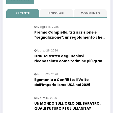
RECENTE
POPOLARI
COMMENTO
Maggio 13, 2026
Premio Campiello, tra iscrizione e
“segnalazione”: un regolamento che
confonde più che chiarire
Marzo 28, 2026
ONU: la tratta degli schiavi
riconosciuta come “crimine più grave
contro l’umanità”. Si riapre il dossier
riparazioni
Marzo 25, 2026
Egemonia e Conflitto: Il Volto
dell’Imperialismo USA nel 2026
Marzo 15, 2026
UN MONDO SULL’ORLO DEL BARATRO.
QUALE FUTURO PER L’UMANITA?