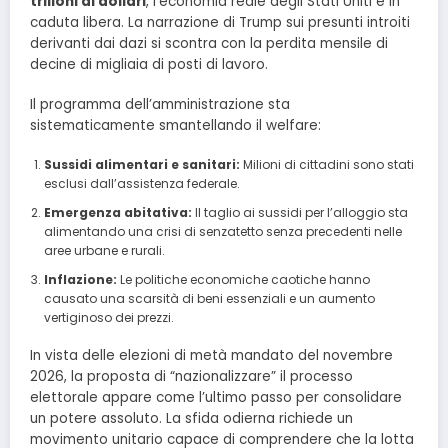
trilioni di dollari
, l’economia reale degli Stati Uniti è in
caduta libera. La narrazione di Trump sui presunti introiti
derivanti dai dazi si scontra con la perdita mensile di
decine di migliaia di posti di lavoro.
Il programma dell’amministrazione sta
sistematicamente smantellando il welfare:
Sussidi alimentari e sanitari:
Milioni di cittadini sono stati
esclusi dall’assistenza federale.
Emergenza abitativa:
Il taglio ai sussidi per l’alloggio sta
alimentando una crisi di senzatetto senza precedenti nelle
aree urbane e rurali.
Inflazione:
Le politiche economiche caotiche hanno
causato una scarsità di beni essenziali e un aumento
vertiginoso dei prezzi.
In vista delle elezioni di metà mandato del novembre
2026, la proposta di “nazionalizzare” il processo
elettorale appare come l’ultimo passo per consolidare
un potere assoluto. La sfida odierna richiede un
movimento unitario capace di comprendere che la lotta