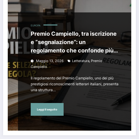
EUROPA
Premio Campiello, tra iscrizione
e “segnalazione”: un
regolamento che confonde più
che chiarire
,
Maggio 13, 2026
Letteratura
Premio
Campiello
Il regolamento del Premio Campiello, uno dei più
prestigiosi riconoscimenti letterari italiani, presenta
una struttura…
Leggi il seguito