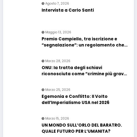
Agosto 7, 2026
Intervista a Carlo Santi
Maggio 13, 2026
Premio Campiello, tra iscrizione e
“segnalazione”: un regolamento che
confonde più che chiarire
Marzo 28, 2026
ONU: la tratta degli schiavi
riconosciuta come “crimine più grave
contro l’umanità”. Si riapre il dossier
riparazioni
Marzo 25, 2026
Egemonia e Conflitto: Il Volto
dell’Imperialismo USA nel 2026
Marzo 15, 2026
UN MONDO SULL’ORLO DEL BARATRO.
QUALE FUTURO PER L’UMANITA?