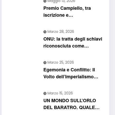
Maggio 13, 2026
Premio Campiello, tra
iscrizione e
“segnalazione”: un
regolamento che confonde
Marzo 28, 2026
più che chiarire
ONU: la tratta degli schiavi
riconosciuta come
“crimine più grave contro
l’umanità”. Si riapre il
Marzo 25, 2026
dossier riparazioni
Egemonia e Conflitto: Il
Volto dell’Imperialismo
USA nel 2026
Marzo 15, 2026
UN MONDO SULL’ORLO
DEL BARATRO. QUALE
FUTURO PER L’UMANITA?