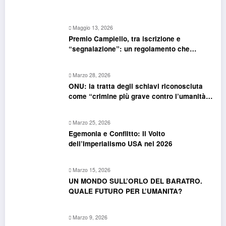
Maggio 13, 2026
Premio Campiello, tra iscrizione e
“segnalazione”: un regolamento che
confonde più che chiarire
Marzo 28, 2026
ONU: la tratta degli schiavi riconosciuta
come “crimine più grave contro l’umanità”.
Si riapre il dossier riparazioni
Marzo 25, 2026
Egemonia e Conflitto: Il Volto
dell’Imperialismo USA nel 2026
Marzo 15, 2026
UN MONDO SULL’ORLO DEL BARATRO.
QUALE FUTURO PER L’UMANITA?
Marzo 9, 2026