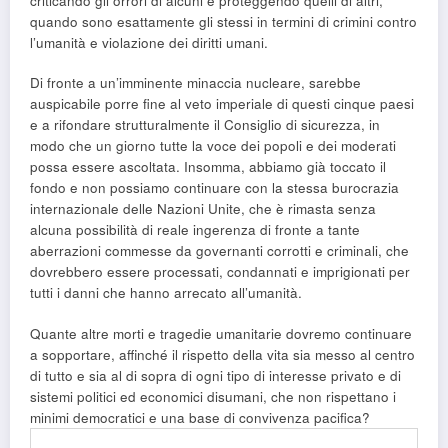
criticando gli orrori di alcuni e proteggendo quelli di altri,
quando sono esattamente gli stessi in termini di crimini contro
l’umanità e violazione dei diritti umani.
Di fronte a un’imminente minaccia nucleare, sarebbe
auspicabile porre fine al veto imperiale di questi cinque paesi
e a rifondare strutturalmente il Consiglio di sicurezza, in
modo che un giorno tutte la voce dei popoli e dei moderati
possa essere ascoltata. Insomma, abbiamo già toccato il
fondo e non possiamo continuare con la stessa burocrazia
internazionale delle Nazioni Unite, che è rimasta senza
alcuna possibilità di reale ingerenza di fronte a tante
aberrazioni commesse da governanti corrotti e criminali, che
dovrebbero essere processati, condannati e imprigionati per
tutti i danni che hanno arrecato all’umanità.
Quante altre morti e tragedie umanitarie dovremo continuare
a sopportare, affinché il rispetto della vita sia messo al centro
di tutto e sia al di sopra di ogni tipo di interesse privato e di
sistemi politici ed economici disumani, che non rispettano i
minimi democratici e una base di convivenza pacifica?