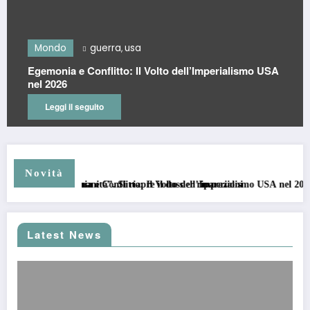
do
guerra
usa
Mond
,
ia e Conflitto: Il Volto dell’Imperialismo USA
UN MO
26
FUTUR
gi il seguito
Leggi
Novità
ro l’umanità”. Si riapre il dossier riparazioni
Egemonia e Conflitto: Il Volto dell’Imperialismo USA nel 2026
UN
Latest News