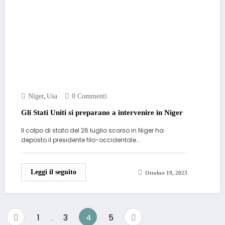
,
Niger
Usa
0 Commenti
Gli Stati Uniti si preparano a intervenire in Niger
Il colpo di stato del 26 luglio scorso in Niger ha
deposto il presidente filo-occidentale…
Leggi il seguito
Ottobre 19, 2023
Paginazione
1
3
4
5
…